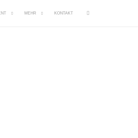
ENT
MEHR
KONTAKT
Willkommen im Draufgänger Leipzig.