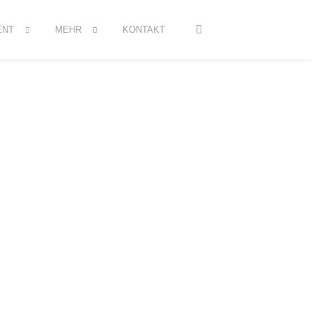
ENT
MEHR
KONTAKT
Willkommen im Draufgänger Leipzig.