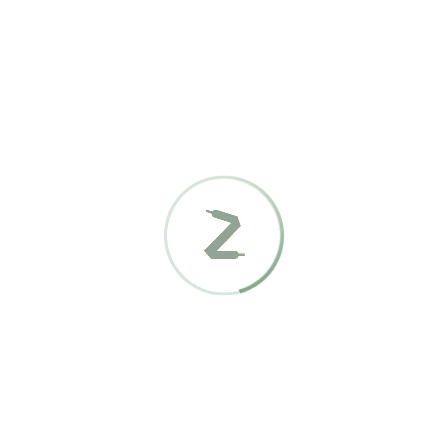
Anwenden
h
alität
o 17052
Ricosta-Pepino 17050
Ricosta-Pepino 17051
iert
84,00
€
84,00
€
o 17063
Ricosta-Pepino 17060
Ricosta-Pepino 17059
78,00
€
78,00
€