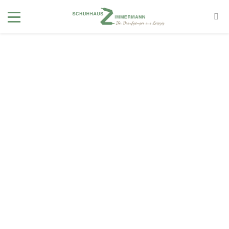
GBB
Marken
/ GBB
Filter
SCHUHART