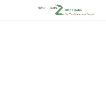
Produkte verschlagwortet mit „Ten Points“
×
Alles zurücksetzen
Ten Points