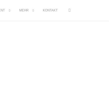
ENT
MEHR
KONTAKT
Willkommen im Draufgänger Leipzig.